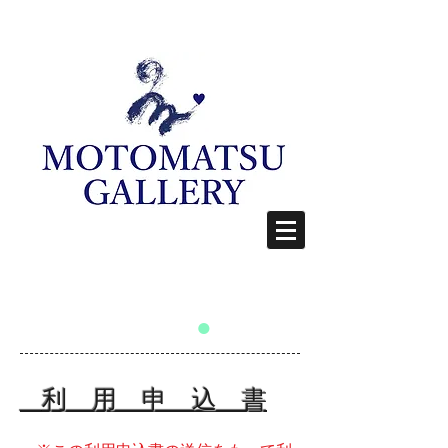
●
​
利 用 申 込 書
​