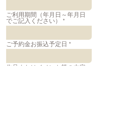
ご利用期間（年月日～年月日
でご記入ください）
ご予約金お振込予定日
作品またはイベント等の内容
／連絡事項
申し込む